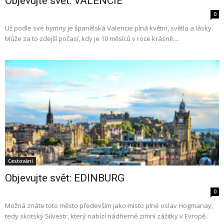
Objevujte svět: VALENCIE
0
Už podle své hymny je španělská Valencie plná květin, světla a lásky.
Může za to zdejší počasí, kdy je 10 měsíců v roce krásně....
Cestování
Objevujte svět: EDINBURG
0
Možná znáte toto město především jako místo plné oslav Hogmanay,
tedy skotský Silvestr, který nabízí nádherné zimní zážitky v Evropě.