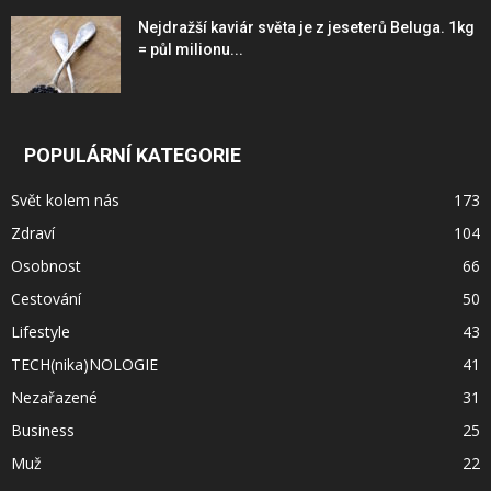
Nejdražší kaviár světa je z jeseterů Beluga. 1kg
= půl milionu...
POPULÁRNÍ KATEGORIE
Svět kolem nás
173
Zdraví
104
Osobnost
66
Cestování
50
Lifestyle
43
TECH(nika)NOLOGIE
41
Nezařazené
31
Business
25
Muž
22