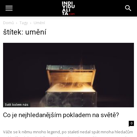
Domů
Tagy
Umění
štítek: umění
Svět kolem nás
Co je nejhledanějším pokladem na světě?
0
Váže se k němu mnoho legend, po staletí nedal spát mnoha hledačům