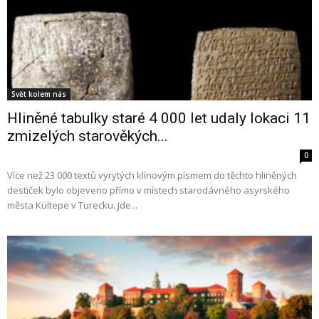
Svět kolem nás
Hliněné tabulky staré 4 000 let udaly lokaci 11
zmizelých starověkých...
0
Více než 23 000 textů vyrytých klínovým písmem do těchto hliněných
destiček bylo objeveno přímo v místech starodávného asyrského
města Kültepe v Turecku. Jde...