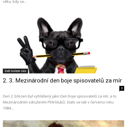
věku, kdy se...
Svět kolem nás
2. 3. Mezinárodní den boje spisovatelů za mír
0
Den 2. březen byl vyhlášený jako Den boje spisovatelů za mír, a to
Mezinárodním sdružením PEN klubů. Stalo se tak v červenci roku
1984....