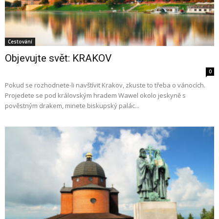
Cestování
Objevujte svět: KRAKOV
0
Pokud se rozhodnete-li navštívit Krakov, zkuste to třeba o vánocích.
Projedete se pod královským hradem Wawel okolo jeskyně s
pověstným drakem, minete biskupský palác...