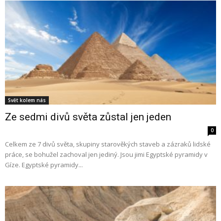
Svět kolem nás
Ze sedmi divů světa zůstal jen jeden
0
Celkem ze 7 divů světa, skupiny starověkých staveb a zázraků lidské
práce, se bohužel zachoval jen jediný. Jsou jimi Egyptské pyramidy v
Gíze. Egyptské pyramidy...