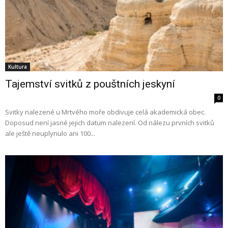
Kultura
Tajemství svitků z pouštních jeskyní
0
Svitky nalezené u Mrtvého moře obdivuje celá akademická obec.
Doposud není jasné jejich datum nalezení. Od nálezu prvních svitků
ale ještě neuplynulo ani 100...