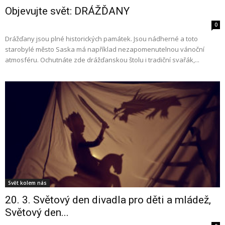
Objevujte svět: DRÁŽĎANY
0
Drážďany jsou plné historických památek. Jsou nádherné a toto
starobylé město Saska má například nezapomenutelnou vánoční
atmosféru. Ochutnáte zde drážďanskou štolu i tradiční svařák,...
Svět kolem nás
20. 3. Světový den divadla pro děti a mládež,
Světový den...