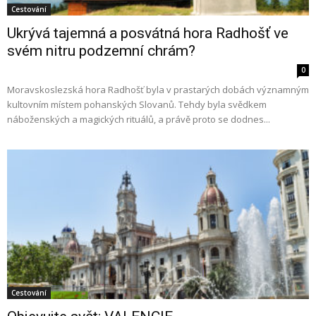
Cestování
Ukrývá tajemná a posvátná hora Radhošť ve
svém nitru podzemní chrám?
0
Moravskoslezská hora Radhošť byla v prastarých dobách významným
kultovním místem pohanských Slovanů. Tehdy byla svědkem
náboženských a magických rituálů, a právě proto se dodnes...
Cestování