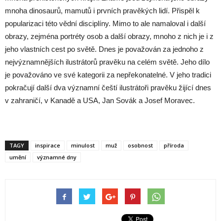
mnoha dinosaurů, mamutů i prvních pravěkých lidí. Přispěl k
popularizaci této vědní disciplíny. Mimo to ale namaloval i další
obrazy, zejména portréty osob a další obrazy, mnoho z nich je i z
jeho vlastních cest po světě. Dnes je považován za jednoho z
nejvýznamnějších ilustrátorů pravěku na celém světě. Jeho dílo
je považováno ve své kategorii za nepřekonatelné. V jeho tradici
pokračují další dva významní čeští ilustrátoři pravěku žijící dnes
v zahraničí, v Kanadě a USA, Jan Sovák a Josef Moravec.
TAGY
inspirace
minulost
muž
osobnost
příroda
umění
významné dny