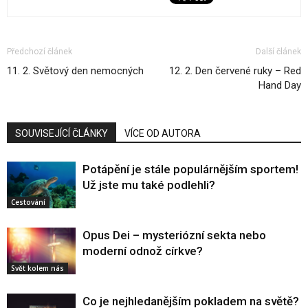
Předchozí článek
Další článek
11. 2. Světový den nemocných
12. 2. Den červené ruky – Red
Hand Day
SOUVISEJÍCÍ ČLÁNKY
VÍCE OD AUTORA
Potápění je stále populárnějším sportem!
Už jste mu také podlehli?
Cestování
Opus Dei – mysteriózní sekta nebo
moderní odnož církve?
Svět kolem nás
Co je nejhledanějším pokladem na světě?