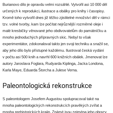
Burianovo dílo je opravdu velmi rozsáhlé. Vytvořil asi 10 000 děl
určených k reprodukci, ilustrace a obálky pro knihy i časopisy.
Kromě toho vytvořil dnes již těžko zjistitelné množství děl v rámci
tzv. volné tvorby, kam lze počítat nejrůznější rozměrné oleje i
malé kresbičky věnované jeho obdivovatelům do památníčku a
mnoho jednoduchých přípravných skic. Nebyl to však
experimentátor, zdokonaloval takto jen svoji techniku a snažil se,
aby jeho dílo bylo přístupné každému. Ilustroval česká vydání
v počtu asi 500 knih a navrhl 600 knižních obálek. Jmenovat lze
autory Jaroslava Foglara, Rudyarda Kiplinga, Jacka Londona,
Karla Maye, Eduarda Štorcha a Julese Verna.
Paleontologická rekonstrukce
S paleontologem Josefem Augustou spolupracoval také na
mnoha paleontologických rekonstrukcích pravěkých zvířat a
mnoha prehistorických krajin. Známé jsou zejména jeho obrazy