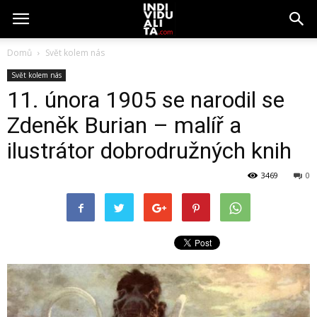
Domů
Svět kolem nás
Svět kolem nás
11. února 1905 se narodil se
Zdeněk Burian – malíř a
ilustrátor dobrodružných knih
3469
0