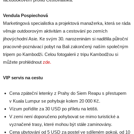
Vendula Pospiechová
Marketingová specialistka a projektová manažerka, která se ráda
věnuje outdoorovým aktivitám a cestování po zemích
jihovýchodní Asie. Ke svým 30. narozeninám si nadělila půlroční
pracovně-poznávací pobyt na Bali zakončený naším společným
tripem po Kambodži. Celou fotogalerii z tripu Kambodžou si
můžete prohlédnout
zde.
VIP servis na cestu
Cena zpáteční letenky z Prahy do Siem Reapu s přestupem
v Kuala Lumpur se pohybuje kolem 20 000 Kč.
Vízum pořídíte za 30 USD po příletu na letišti.
V zemi není doporučeno pohybovat se mimo turistické a
vyznačené trasy, které mohou být stále zaminovány.
Cena ubytování od 5 USD za postel ve sdíleném pokoji, od 10