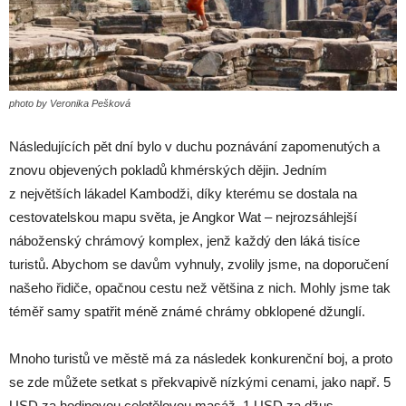
photo by Veronika Pešková
Následujících pět dní bylo v duchu poznávání zapomenutých a
znovu objevených pokladů khmérských dějin. Jedním
z největších lákadel Kambodži, díky kterému se dostala na
cestovatelskou mapu světa, je Angkor Wat – nejrozsáhlejší
náboženský chrámový komplex, jenž každý den láká tisíce
turistů. Abychom se davům vyhnuly, zvolily jsme, na doporučení
našeho řidiče, opačnou cestu než většina z nich. Mohly jsme tak
téměř samy spatřit méně známé chrámy obklopené džunglí.
Mnoho turistů ve městě má za následek konkurenční boj, a proto
se zde můžete setkat s překvapivě nízkými cenami, jako např. 5
USD za hodinovou celotělovou masáž, 1 USD za džus