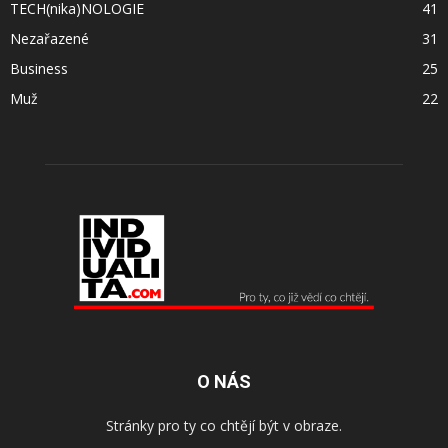
TECH(nika)NOLOGIE
41
Nezařazené
31
Business
25
Muž
22
O NÁS
Stránky pro ty co chtějí být v obraze.