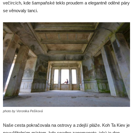
večírcích, kde šampaňské teklo proudem a elegantně oděné páry
se věnovaly tanci.
photo by Veronika Pešková
Naše cesta pokračovala na ostrovy a zdejší pláže. Koh Ta Kiev je
neuvěřitelným místem, kde snadno zapomenete, jaký je den