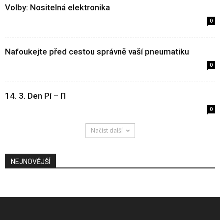
Volby: Nositelná elektronika
0
Nafoukejte před cestou správně vaší pneumatiku
0
14. 3. Den Pí – Π
0
Načíst další
NEJNOVĚJŠÍ