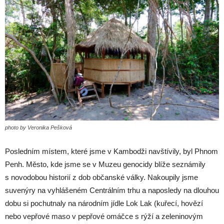
photo by Veronika Pešková
Posledním místem, které jsme v Kambodži navštívily, byl Phnom
Penh. Město, kde jsme se v Muzeu genocidy blíže seznámily
s novodobou historií z dob občanské války. Nakoupily jsme
suvenýry na vyhlášeném Centrálním trhu a naposledy na dlouhou
dobu si pochutnaly na národním jídle Lok Lak (kuřecí, hovězí
nebo vepřové maso v pepřové omáčce s rýží a zeleninovým