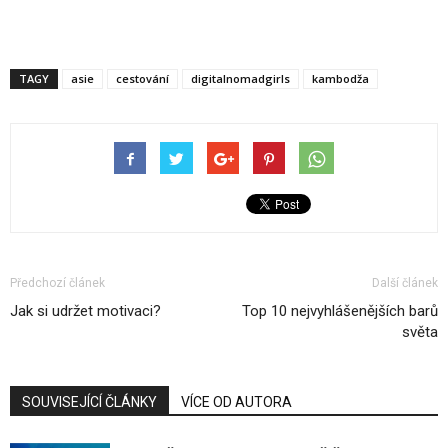
TAGY
asie
cestování
digitalnomadgirls
kambodža
Předchozí článek
Další článek
Jak si udržet motivaci?
Top 10 nejvyhlášenějších barů
světa
SOUVISEJÍCÍ ČLÁNKY
VÍCE OD AUTORA