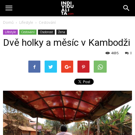
Domů
Lifestyle
Cestování
Lifestyle
Cestování
Osobnost
Žena
Dvě holky a měsíc v Kambodži
4695
0