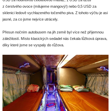
z čerstvého ovoce (milujeme mangový!) nebo 0,5 USD za
sklenici ledově vychlazeného točeného piva. Z tohoto výčtu je asi
jasné, za co jsme nejvíce utrácely.
Přesun nočním autobusem na jih země byl více než příjemnou
záležitostí. Místo klasických sedadel nás čekala lůžková úprava,
díky které jsme se vyspaly do růžova.