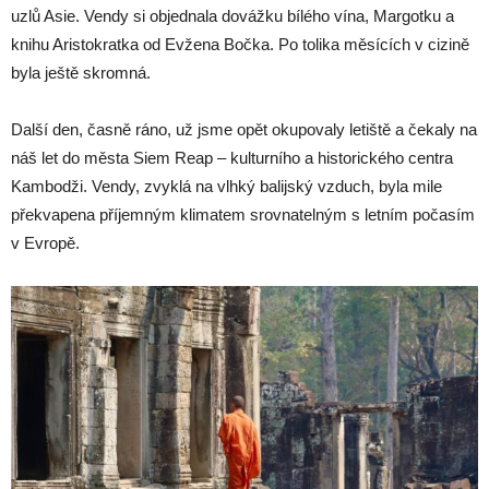
uzlů Asie. Vendy si objednala dovážku bílého vína, Margotku a
knihu Aristokratka od Evžena Bočka. Po tolika měsících v cizině
byla ještě skromná.
Další den, časně ráno, už jsme opět okupovaly letiště a čekaly na
náš let do města Siem Reap – kulturního a historického centra
Kambodži. Vendy, zvyklá na vlhký balijský vzduch, byla mile
překvapena příjemným klimatem srovnatelným s letním počasím
v Evropě.