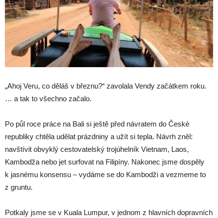
„Ahoj Veru, co děláš v březnu?“ zavolala Vendy začátkem roku.
… a tak to všechno začalo.
Po půl roce práce na Bali si ještě před návratem do České
republiky chtěla udělat prázdniny a užít si tepla. Návrh zněl:
navštívit obvyklý cestovatelský trojúhelník Vietnam, Laos,
Kambodža nebo jet surfovat na Filipíny. Nakonec jsme dospěly
k jasnému konsensu – vydáme se do Kambodži a vezmeme to
z gruntu.
Potkaly jsme se v Kuala Lumpur, v jednom z hlavních dopravních