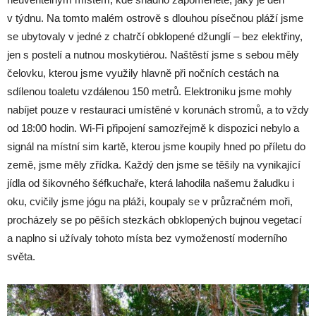
v týdnu. Na tomto malém ostrově s dlouhou písečnou pláží jsme
se ubytovaly v jedné z chatrčí obklopené džunglí – bez elektřiny,
jen s postelí a nutnou moskytiérou. Naštěstí jsme s sebou měly
čelovku, kterou jsme využily hlavně při nočních cestách na
sdílenou toaletu vzdálenou 150 metrů. Elektroniku jsme mohly
nabíjet pouze v restauraci umístěné v korunách stromů, a to vždy
od 18:00 hodin. Wi-Fi připojení samozřejmě k dispozici nebylo a
signál na místní sim kartě, kterou jsme koupily hned po příletu do
země, jsme měly zřídka. Každý den jsme se těšily na vynikající
jídla od šikovného šéfkuchaře, která lahodila našemu žaludku i
oku, cvičily jsme jógu na pláži, koupaly se v průzračném moři,
procházely se po pěších stezkách obklopených bujnou vegetací
a naplno si užívaly tohoto místa bez vymožeností moderního
světa.