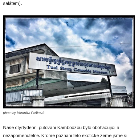
salátem).
photo by Veronika Pešková
Naše čtyřtýdenní putování Kambodžou bylo obohacující a
nezapomenutelné. Kromě poznání této exotické země jsme si