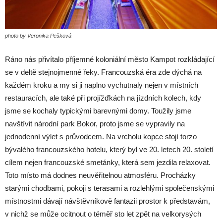
photo by Veronika Pešková
Ráno nás přivítalo příjemné koloniální město Kampot rozkládající
se v deltě stejnojmenné řeky. Francouzská éra zde dýchá na
každém kroku a my si ji naplno vychutnaly nejen v místních
restauracích, ale také při projížďkách na jízdních kolech, kdy
jsme se kochaly typickými barevnými domy. Toužily jsme
navštívit národní park Bokor, proto jsme se vypravily na
jednodenní výlet s průvodcem. Na vrcholu kopce stojí torzo
bývalého francouzského hotelu, který byl ve 20. letech 20. století
cílem nejen francouzské smetánky, která sem jezdila relaxovat.
Toto místo má dodnes neuvěřitelnou atmosféru. Procházky
starými chodbami, pokoji s terasami a rozlehlými společenskými
místnostmi dávají návštěvníkově fantazii prostor k představám,
v nichž se může ocitnout o téměř sto let zpět na velkorysých