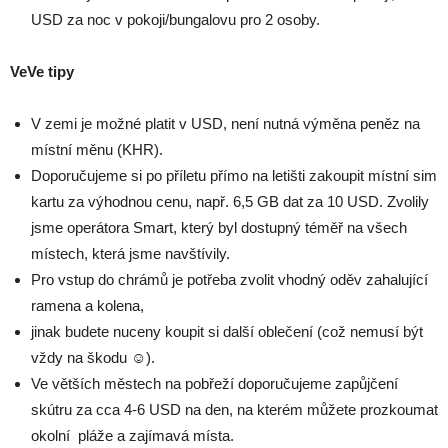
USD za noc v pokoji/bungalovu pro 2 osoby.
VeVe tipy
V zemi je možné platit v USD, není nutná výměna peněz na
místní měnu (KHR).
Doporučujeme si po příletu přímo na letišti zakoupit místní sim
kartu za výhodnou cenu, např. 6,5 GB dat za 10 USD. Zvolily
jsme operátora Smart, který byl dostupný téměř na všech
místech, která jsme navštívily.
Pro vstup do chrámů je potřeba zvolit vhodný oděv zahalující
ramena a kolena,
jinak budete nuceny koupit si další oblečení (což nemusí být
vždy na škodu ☺).
Ve větších městech na pobřeží doporučujeme zapůjčení
skútru za cca 4-6 USD na den, na kterém můžete prozkoumat
okolní
pláže a zajímavá místa.