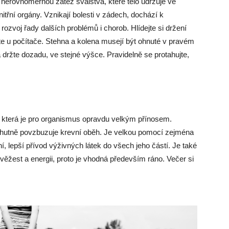
nerovnoměrnou zátěž svalstva, které tělo udržuje ve
itřní orgány. Vznikají bolesti v zádech, dochází k
ozvoj řady dalších problémů i chorob. Hlídejte si držení
díte u počítače. Stehna a kolena musejí být ohnuté v pravém
držte dozadu, ve stejné výšce. Pravidelně se protahujte,
 která je pro organismus opravdu velkým přínosem.
mohutně povzbuzuje krevní oběh. Je velkou pomocí zejména
ení, lepší přívod výživných látek do všech jeho částí. Je také
věžest a energii, proto je vhodná především ráno. Večer si