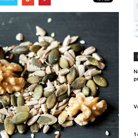
N
p
V
1