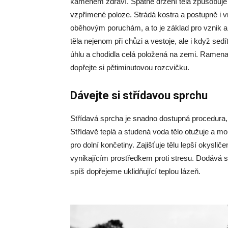
kamenem zdraví. Špatné držení těla způsobuje 
vzpřímené poloze. Strádá kostra a postupně i vn
oběhovým poruchám, a to je základ pro vznik a r
těla nejenom při chůzi a vestoje, ale i když se
úhlu a chodidla celá položená na zemi. Ramena 
dopřejte si pětiminutovou rozcvičku.
Dávejte si střídavou sprchu
Střídavá sprcha je snadno dostupná procedura,
Střídavě teplá a studená voda tělo otužuje a 
pro dolní končetiny. Zajišťuje tělu lepší okyslič
vynikajícím prostředkem proti stresu. Dodává s
spíš dopřejeme uklidňující teplou lázeň.