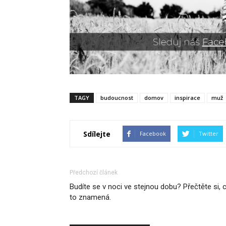
TAGY
budoucnost
domov
inspirace
muž
Sdílejte
Facebook
Twitter
Předchozí článek
Budíte se v noci ve stejnou dobu? Přečtěte si, 
to znamená.