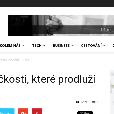
 KOLEM NÁS
TECH
BUSINESS
CESTOVÁNÍ
které prodluží mládí
kosti, které prodluží
2289
0
Twitteru