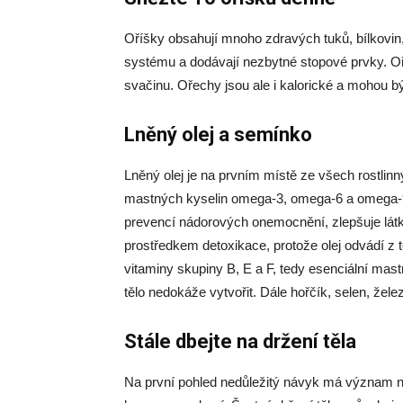
Oříšky obsahují mnoho zdravých tuků, bílkovin,
systému a dodávají nezbytné stopové prvky. O
svačinu. Ořechy jsou ale i kalorické a mohou b
Lněný olej a semínko
Lněný olej je na prvním místě ze všech rostli
mastných kyselin omega-3, omega-6 a omega-
prevencí nádorových onemocnění, zlepšuje lát
prostředkem detoxikace, protože olej odvádí z
vitaminy skupiny B, E a F, tedy esenciální mastn
tělo nedokáže vytvořit. Dále hořčík, selen, žele
Stále dbejte na držení těla
Na první pohled nedůležitý návyk má význam ne