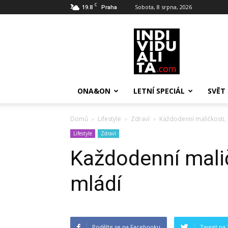
C
19.8
Sobota, 8 srpna, 2026
Praha
INDIVIDUALITA
ONA&ON
LETNÍ SPECIÁL
SVĚT
Domů
Lifestyle
Zdraví
Každodenní maličkosti, 
Lifestyle
Zdraví
Každodenní malič
mládí
Podělte se na Facebooku
Tweet na 