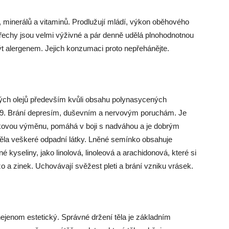
 minerálů a vitaminů. Prodlužují mládí, výkon oběhového
řechy jsou velmi výživné a pár denně udělá plnohodnotnou
ýt alergenem. Jejich konzumaci proto nepřehánějte.
nných olejů především kvůli obsahu polynasycených
9. Brání depresím, duševním a nervovým poruchám. Je
kovou výměnu, pomáhá v boji s nadváhou a je dobrým
 těla veškeré odpadní látky. Lněné semínko obsahuje
é kyseliny, jako linolová, linoleová a arachidonová, které si
zo a zinek. Uchovávají svěžest pleti a brání vzniku vrásek.
jenom estetický. Správné držení těla je základním