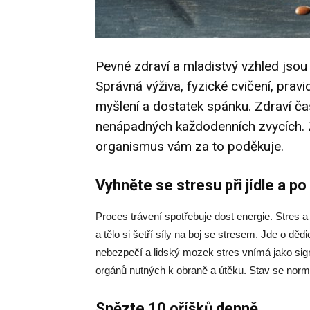
Pevné zdraví a mladistvý vzhled jso
Správná výživa, fyzické cvičení, pravi
myšlení a dostatek spánku. Zdraví ča
nenápadných každodenních zvycích. 
organismus vám za to poděkuje.
Vyhněte se stresu při jídle a p
Proces trávení spotřebuje dost energie. Stres 
a tělo si šetří síly na boj se stresem. Jde o děd
nebezpečí a lidský mozek stres vnímá jako sign
orgánů nutných k obraně a útěku. Stav se norma
Snězte 10 oříšků denně