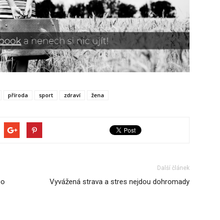
příroda
sport
zdraví
žena
Další článek
co
Vyvážená strava a stres nejdou dohromady