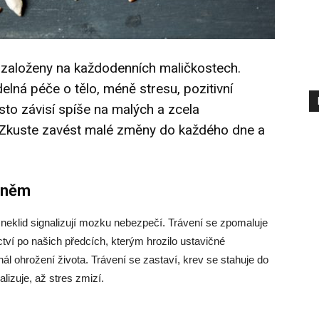
u založeny na každodenních maličkostech.
delná péče o tělo, méně stresu, pozitivní
sto závisí spíše na malých a zcela
Zkuste zavést malé změny do každého dne a
o něm
a neklid signalizují mozku nebezpečí. Trávení se zpomaluje
ictví po našich předcích, kterým hrozilo ustavičné
ál ohrožení života. Trávení se zastaví, krev se stahuje do
lizuje, až stres zmizí.