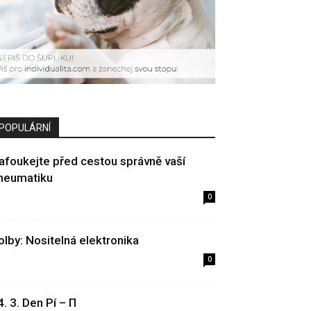
POPULÁRNÍ
afoukejte před cestou správně vaší
neumatiku
0
olby: Nositelná elektronika
0
4. 3. Den Pí – Π