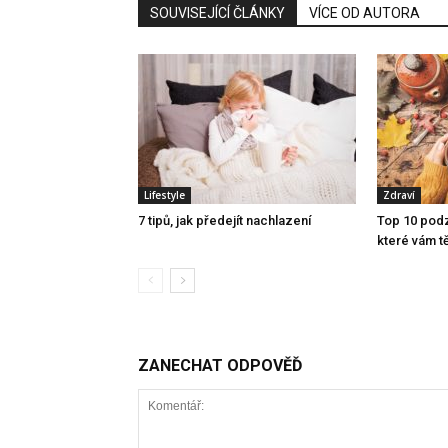
SOUVISEJÍCÍ ČLÁNKY
VÍCE OD AUTORA
Lifestyle
Zdraví
7 tipů, jak předejít nachlazení
Top 10 podz
které vám t
ZANECHAT ODPOVĚĎ