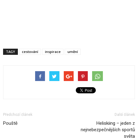
TAGY
cestování
inspirace
umění
Předchozí článek
Další článek
Pouště
Heliskiing – jeden z
nejnebezpečnějších sportů
světa