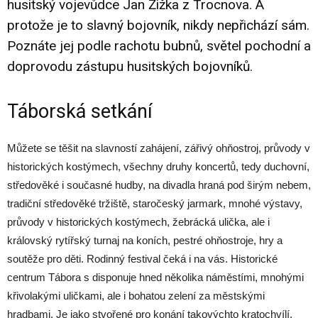
husitský vojevůdce Jan Žižka z Trocnova. A
protože je to slavný bojovník, nikdy nepřichází sám.
Poznáte jej podle rachotu bubnů, světel pochodní a
doprovodu zástupu husitských bojovníků.
Táborská setkání
Můžete se těšit na slavností zahájení, zářivý ohňostroj, průvody v
historických kostýmech, všechny druhy koncertů, tedy duchovní,
středověké i současné hudby, na divadla hraná pod širým nebem,
tradiční středověké tržiště, staročeský jarmark, mnohé výstavy,
průvody v historických kostýmech, žebrácká ulička, ale i
královský rytířský turnaj na koních, pestré ohňostroje, hry a
soutěže pro děti. Rodinný festival čeká i na vás. Historické
centrum Tábora s disponuje hned několika náměstími, mnohými
křivolakými uličkami, ale i bohatou zelení za městskými
hradbami. Je jako stvořené pro konání takovýchto kratochvílí.