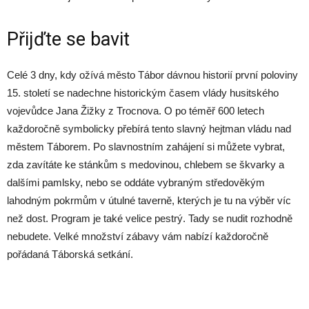
Přijďte se bavit
Celé 3 dny, kdy ožívá město Tábor dávnou historií první poloviny
15. století se nadechne historickým časem vlády husitského
vojevůdce Jana Žižky z Trocnova. O po téměř 600 letech
každoročně symbolicky přebírá tento slavný hejtman vládu nad
městem Táborem. Po slavnostním zahájení si můžete vybrat,
zda zavítáte ke stánkům s medovinou, chlebem se škvarky a
dalšími pamlsky, nebo se oddáte vybraným středověkým
lahodným pokrmům v útulné taverně, kterých je tu na výběr víc
než dost. Program je také velice pestrý. Tady se nudit rozhodně
nebudete. Velké množství zábavy vám nabízí každoročně
pořádaná Táborská setkání.