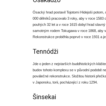
Ósakadžó
Ósacký hrad postavil Tojotomi Hidejoši potom,
000 dělníků pracovalo 3 roky, aby v roce 1583 
pouhých 32 let a v roce 1615 dobyl hrad slavn
samotným rodem Tokugawa v roce 1868, aby v 
Rekonstrukce proběhla poprvé v roce 1931 a j
Tennódži
Jde o jeden z nejstarších buddhistických kláš
budov tohoto komplexu se v původní podobě ne
poválečné rekonstrukce. Složitou historii přeč
v Japonsku, torii, pocházející z roku 1294.
Šinsekai