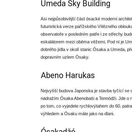
Umeda Sky Building
Asi nejpůsobivější část ósacké moderní archite
futuristická verze pařížského Vítězného oblouk
observatoře v posledním patře i ze střechy bud
eskalátorem mezi oběma věžemi. Pod ní je Ume
dobrého jídla v okolí stanic Ósaka a Umeda, p
dopravním uzlem Ósaky.
Abeno Harukas
Nejvyšší budova Japonska je stavba tyčící se 
nádražím Ósaka Abenobaši a Tennódži. Jde o n
po tom, co vyjedete rychlovýtahem do 60. patr
výhledem a Ósaku máte jako na dlani.