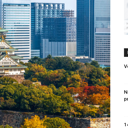
V
N
p
1