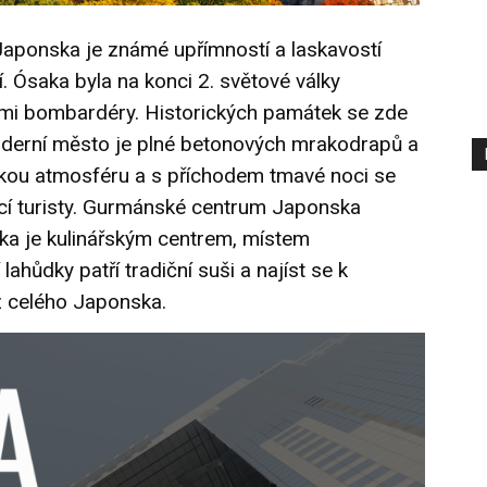
aponska je známé upřímností a laskavostí
. Ósaka byla na konci 2. světové války
ými bombardéry. Historických památek se zde
derní město je plné betonových mrakodrapů a
ckou atmosféru a s příchodem tmavé noci se
ící turisty. Gurmánské centrum Japonska
aka je kulinářským centrem, místem
hůdky patří tradiční suši a najíst se k
z celého Japonska.