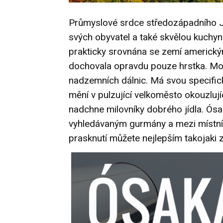
Průmyslové srdce středozápadního J
svých obyvatel a také skvělou kuchyní
prakticky srovnána se zemí americk
dochovala opravdu pouze hrstka. Mo
nadzemních dálnic. Má svou specifi
mění v pulzující velkoměsto okouzluj
nadchne milovníky dobrého jídla. Ós
vyhledávaným gurmány a mezi místní la
prasknutí můžete nejlepším takojaki 