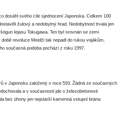
 co dosáhl svého cíle sjednocení Japonska. Celkem 100
dostavěli žulový a nedobytný hrad. Nedobytnost trvala jen
ý šógun Iejasu Tokugawa. Ten byl srovnán se zemí
době revoluce Meidži tak nepadl do rukou vojákům.
eho současná podoba pochází z roku 1997.
terů v Japonsku založený v roce 593. Žádná ze současných
dochovala a v současnosti jde o železobetonové
kala bez úhony jen nejstarší kamenná vstupní brána