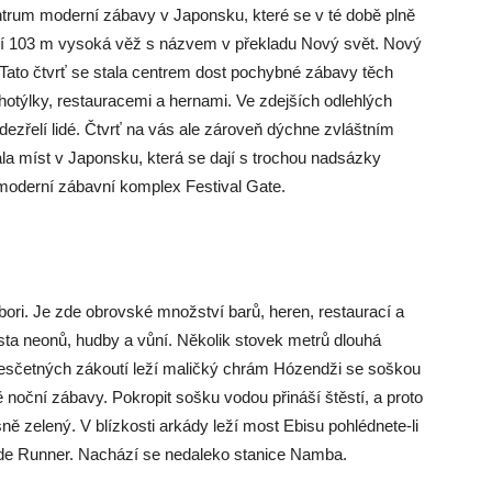
entrum moderní zábavy v Japonsku, které se v té době plně
 jí 103 m vysoká věž s názvem v překladu Nový svět. Nový
. Tato čtvrť se stala centrem dost pochybné zábavy těch
 hotýlky, restauracemi a hernami. Ve zdejších odlehlých
dezřelí lidé. Čtvrť na vás ale zároveň dýchne zvláštním
la míst v Japonsku, která se dají s trochou nadsázky
 moderní zábavní komplex Festival Gate.
ri. Je zde obrovské množství barů, heren, restaurací a
sta neonů, hudby a vůní. Několik stovek metrů dlouhá
esčetných zákoutí leží maličký chrám Hózendži se soškou
noční zábavy. Pokropit sošku vodou přináší štěstí, a proto
ně zelený. V blízkosti arkády leží most Ebisu pohlédnete-li
Blade Runner. Nachází se nedaleko stanice Namba.