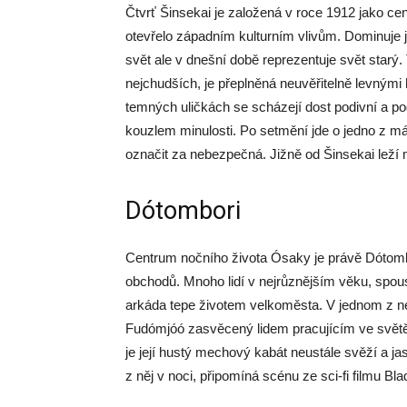
Čtvrť Šinsekai je založená v roce 1912 jako c
otevřelo západním kulturním vlivům. Dominuje
svět ale v dnešní době reprezentuje svět starý
nejchudších, je přeplněná neuvěřitelně levnými
temných uličkách se scházejí dost podivní a po
kouzlem minulosti. Po setmění jde o jedno z má
označit za nebezpečná. Jižně od Šinsekai leží
Dótombori
Centrum nočního života Ósaky je právě Dótombo
obchodů. Mnoho lidí v nejrůznějším věku, spou
arkáda tepe životem velkoměsta. V jednom z n
Fudómjóó zasvěcený lidem pracujícím ve světě 
je její hustý mechový kabát neustále svěží a jas
z něj v noci, připomíná scénu ze sci-fi filmu 