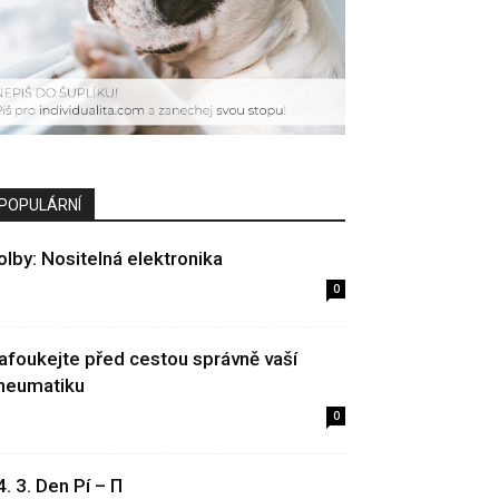
POPULÁRNÍ
olby: Nositelná elektronika
0
afoukejte před cestou správně vaší
neumatiku
0
4. 3. Den Pí – Π