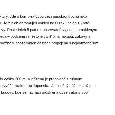
ktury. Jde o komplex dvou věží působící trochu jako
u. Je z nich ohromující výhled na Ósaku nejen z kryté
ovy. Posledních 5 pater k observatoři vyjedete proskleným
da – podzemní město je čtvrt’ plná nákupů, zábavy a
řevážně v podzemních částech propojená s nejvytíženějším
do výšky 300 m. V přízemí je propojená s rušným
ejvyšší mrakodrap Japonska. Jedinečný zážitek zažijete
a budovy, kde se nachází prosklená observatoř s 360°