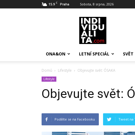
C
15.9
Sobota, 8 srpna, 2026
Praha
INDIVIDUALITA
ONA&ON
LETNÍ SPECIÁL
SVĚT
Domů
Lifestyle
Objevujte svět: ÓSAKA
Lifestyle
Objevujte svět:
Podělte se na Facebooku
Tweet na 