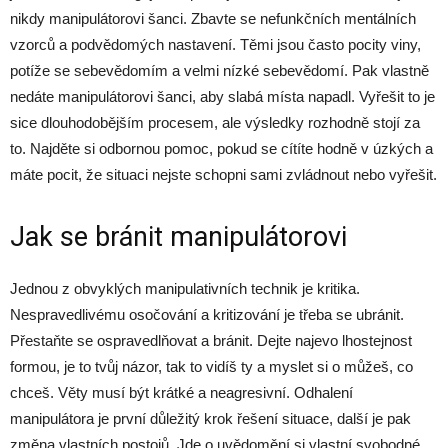
nikdy manipulátorovi šanci. Zbavte se nefunkčních mentálních
vzorců a podvědomých nastavení. Těmi jsou často pocity viny,
potíže se sebevědomím a velmi nízké sebevědomí. Pak vlastně
nedáte manipulátorovi šanci, aby slabá místa napadl. Vyřešit to je
sice dlouhodobějším procesem, ale výsledky rozhodně stojí za
to. Najděte si odbornou pomoc, pokud se cítíte hodně v úzkých a
máte pocit, že situaci nejste schopni sami zvládnout nebo vyřešit.
Jak se bránit manipulátorovi
Jednou z obvyklých manipulativních technik je kritika.
Nespravedlivému osočování a kritizování je třeba se ubránit.
Přestaňte se ospravedlňovat a bránit. Dejte najevo lhostejnost
formou, je to tvůj názor, tak to vidíš ty a myslet si o můžeš, co
chceš. Věty musí být krátké a neagresivní. Odhalení
manipulátora je první důležitý krok řešení situace, další je pak
změna vlastních postojů. Jde o uvědomění si vlastní svobodné