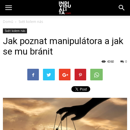
Domů
Svět kolem nás
Svět kolem nás
Jak poznat manipulátora a jak
se mu bránit
4360
0