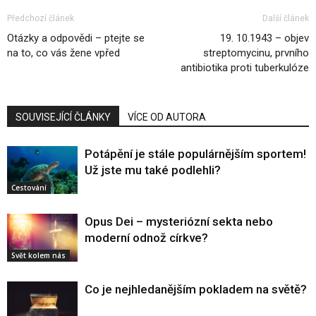
Předchozí článek
Další článek
Otázky a odpovědi – ptejte se
19. 10.1943 – objev
na to, co vás žene vpřed
streptomycinu, prvního
antibiotika proti tuberkulóze
SOUVISEJÍCÍ ČLÁNKY
VÍCE OD AUTORA
Potápění je stále populárnějším sportem!
Už jste mu také podlehli?
Cestování
Opus Dei – mysteriózní sekta nebo
moderní odnož církve?
Svět kolem nás
Co je nejhledanějším pokladem na světě?