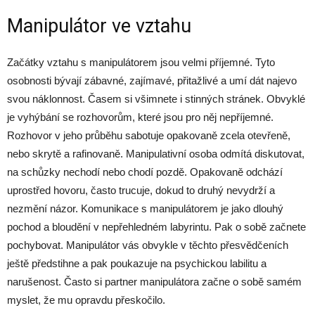
Manipulátor ve vztahu
Začátky vztahu s manipulátorem jsou velmi příjemné. Tyto
osobnosti bývají zábavné, zajímavé, přitažlivé a umí dát najevo
svou náklonnost. Časem si všimnete i stinných stránek. Obvyklé
je vyhýbání se rozhovorům, které jsou pro něj nepříjemné.
Rozhovor v jeho průběhu sabotuje opakovaně zcela otevřeně,
nebo skrytě a rafinovaně. Manipulativní osoba odmítá diskutovat,
na schůzky nechodí nebo chodí pozdě. Opakovaně odchází
uprostřed hovoru, často trucuje, dokud to druhý nevydrží a
nezmění názor. Komunikace s manipulátorem je jako dlouhý
pochod a bloudění v nepřehledném labyrintu. Pak o sobě začnete
pochybovat. Manipulátor vás obvykle v těchto přesvědčeních
ještě předstihne a pak poukazuje na psychickou labilitu a
narušenost. Často si partner manipulátora začne o sobě samém
myslet, že mu opravdu přeskočilo.