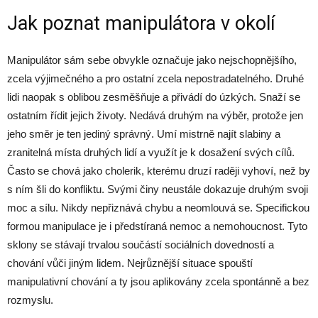
Jak poznat manipulátora v okolí
Manipulátor sám sebe obvykle označuje jako nejschopnějšího,
zcela výjimečného a pro ostatní zcela nepostradatelného. Druhé
lidi naopak s oblibou zesměšňuje a přivádí do úzkých. Snaží se
ostatním řídit jejich životy. Nedává druhým na výběr, protože jen
jeho směr je ten jediný správný. Umí mistrně najít slabiny a
zranitelná místa druhých lidí a využít je k dosažení svých cílů.
Často se chová jako cholerik, kterému druzí raději vyhoví, než by
s ním šli do konfliktu. Svými činy neustále dokazuje druhým svoji
moc a sílu. Nikdy nepřiznává chybu a neomlouvá se. Specifickou
formou manipulace je i předstíraná nemoc a nemohoucnost. Tyto
sklony se stávají trvalou součástí sociálních dovedností a
chování vůči jiným lidem. Nejrůznější situace spouští
manipulativní chování a ty jsou aplikovány zcela spontánně a bez
rozmyslu.