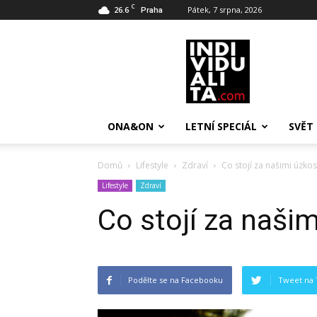
C
26.6
Pátek, 7 srpna, 2026
Praha
INDIVIDUALITA
ONA&ON
LETNÍ SPECIÁL
SVĚT
Domů
Lifestyle
Zdraví
Co stojí za našimi úzko
Lifestyle
Zdraví
Co stojí za naši
Podělte se na Facebooku
Tweet na 