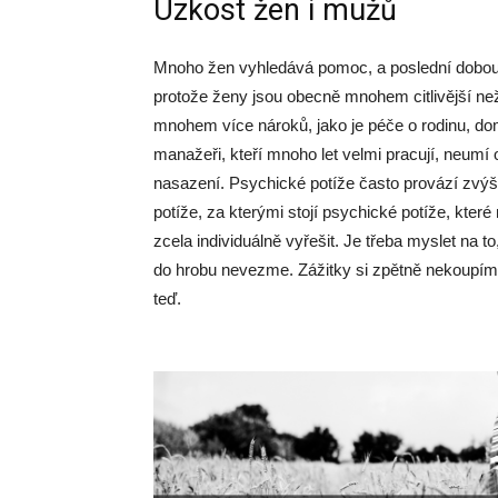
Úzkost žen i mužů
Mnoho žen vyhledává pomoc, a poslední dobou i
protože ženy jsou obecně mnohem citlivější ne
mnohem více nároků, jako je péče o rodinu, domá
manažeři, kteří mnoho let velmi pracují, neum
nasazení. Psychické potíže často provází zvýš
potíže, za kterými stojí psychické potíže, které
zcela individuálně vyřešit. Je třeba myslet na t
do hrobu nevezme. Zážitky si zpětně nekoupíme, 
teď.