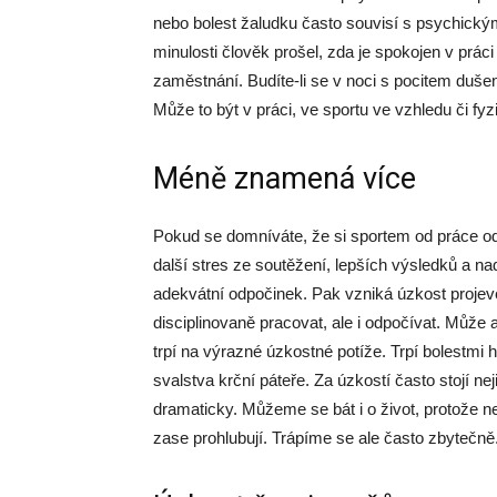
nebo bolest žaludku často souvisí s psychickým
minulosti člověk prošel, zda je spokojen v práci
zaměstnání. Budíte-li se v noci s pocitem duše
Může to být v práci, ve sportu ve vzhledu či fyz
Méně znamená více
Pokud se domníváte, že si sportem od práce od
další stres ze soutěžení, lepších výsledků a 
adekvátní odpočinek. Pak vzniká úzkost projeve
disciplinovaně pracovat, ale i odpočívat. Může 
trpí na výrazné úzkostné potíže. Trpí bolestmi 
svalstva krční páteře. Za úzkostí často stojí n
dramaticky. Můžeme se bát i o život, protože 
zase prohlubují. Trápíme se ale často zbytečně