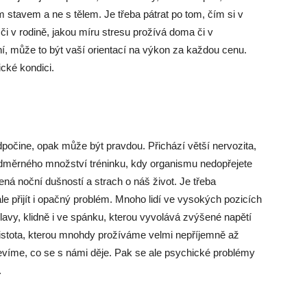
 stavem a ne s tělem. Je třeba pátrat po tom, čím si v
 či v rodině, jakou míru stresu prožívá doma či v
ní, může to být vaší orientací na výkon za každou cenu.
ické kondici.
počine, opak může být pravdou. Přichází větší nervozita,
nadměrného množství tréninku, kdy organismu nedopřejete
ná noční dušností a strach o náš život. Je třeba
ale přijít i opačný problém. Mnoho lidí ve vysokých pozicích
hlavy, klidně i ve spánku, kterou vyvolává zvýšené napětí
ejistota, kterou mnohdy prožíváme velmi nepříjemně až
nevíme, co se s námi děje. Pak se ale psychické problémy
.