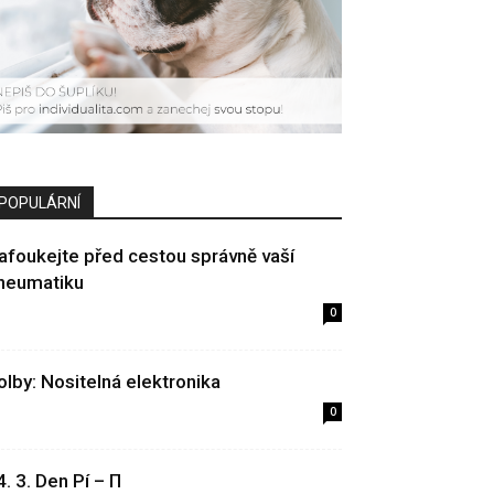
POPULÁRNÍ
afoukejte před cestou správně vaší
neumatiku
0
olby: Nositelná elektronika
0
4. 3. Den Pí – Π