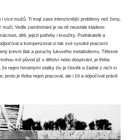
 více mužů. Ti mají zase intenzivnější problémy než ženy,
ž muži. Vedle zaměstnání je na ně neustále kladeno
cnost, děti, jejich potřeby i kroužky. Podnikatelé a
í odpočívat a kompenzovat si tak své vysoké pracovní
ený krevní tlak a poruchy tukového metabolismu. Tělesné
 mohou mít původ již v dětství nebo dospívání, je třeba
o, že nejen hmotnými statky živ je člověk a žádné z nich si
proto je třeba nejen pracovat, ale i žít a odpočívat právě