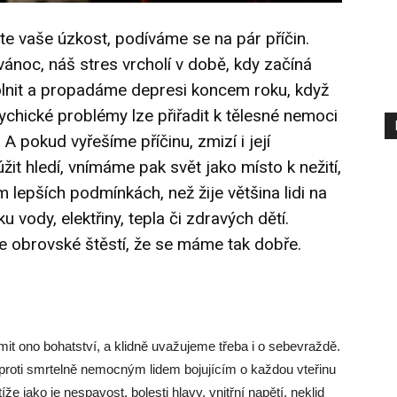
te vaše úzkost, podíváme se na pár příčin.
vánoc, náš stres vrcholí v době, kdy začíná
lnit a propadáme depresi koncem roku, když
ychické problémy lze přiřadit k tělesné nemoci
 A pokud vyřešíme příčinu, zmizí i její
it hledí, vnímáme pak svět jako místo k nežití,
 lepších podmínkách, než žije většina lidi na
 vody, elektřiny, tepla či zdravých dětí.
 obrovské štěstí, že se máme tak dobře.
t ono bohatství, a klidně uvažujeme třeba i o sebevraždě.
oproti smrtelně nemocným lidem bojujícím o každou vteřinu
 jako je nespavost, bolesti hlavy, vnitřní napětí, neklid