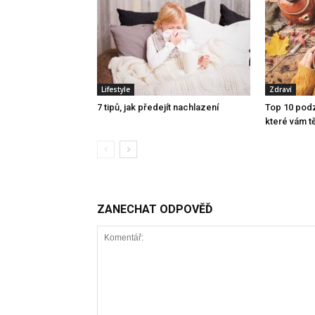
Lifestyle
Zdraví
7 tipů, jak předejít nachlazení
Top 10 podz
které vám t
ZANECHAT ODPOVĚĎ