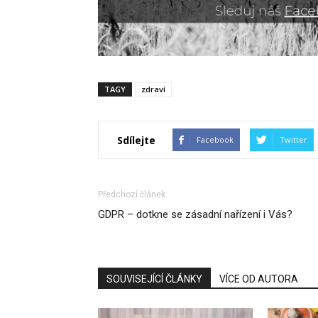
TAGY
zdraví
Sdílejte
Facebook
Twitter
Předchozí článek
GDPR – dotkne se zásadní nařízení i Vás?
SOUVISEJÍCÍ ČLÁNKY
VÍCE OD AUTORA