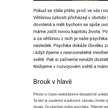
Pokud se stále ptáte, proč ve vás ros
Většinou úzkosti přicházejí v období 
dovolená a měli bychom se spíše uvo
máme začít novou kapitolu života. Ps
a za většinou z nich je naše psychika.
následek. Psychika dokáže člověku zúž
i když žijeme v nesrovnatelně mnohem
světě. Pak si začneme nevážit dostatku
Nežijeme v rozvojovém světě a máme
Brouk v hlavě
Přesto si často nedokážeme dostatečně uvědomi
Ta tam je soudnost a pokora k zázraku života 
života. Za všechno může psychika. Tělesné potíže