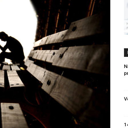
N
p
V
1