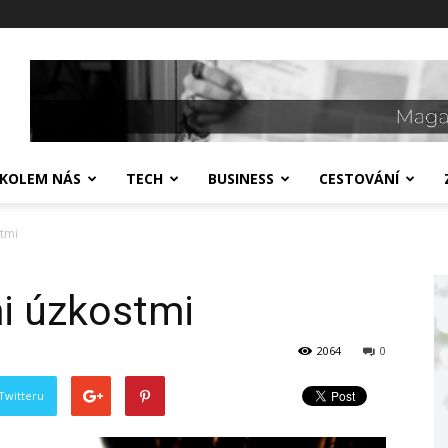
 KOLEM NÁS
TECH
BUSINESS
CESTOVÁNÍ
stmi
mi úzkostmi
2064
0
Twitteru