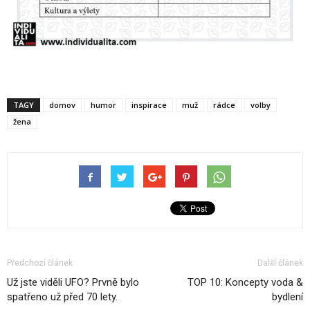
TAGY
domov
humor
inspirace
muž
rádce
volby
žena
Předchozí článek
Další článek
Už jste viděli UFO? Prvně bylo
TOP 10: Koncepty voda &
spatřeno už před 70 lety.
bydlení