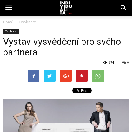
Domů
Osobnost
Osobnost
Vystav vysvědčení pro svého
partnera
6741
0