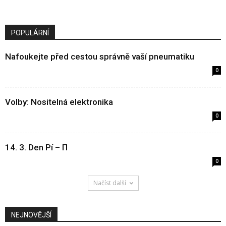
POPULÁRNÍ
Nafoukejte před cestou správně vaší pneumatiku
0
Volby: Nositelná elektronika
0
14. 3. Den Pí – Π
0
Načíst další
NEJNOVĚJŠÍ