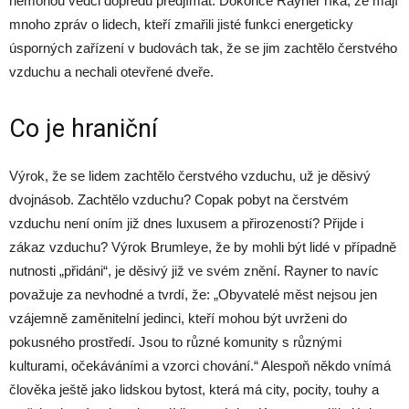
nemohou vědci dopředu předjímat. Dokonce Rayner říká, že mají
mnoho zpráv o lidech, kteří zmařili jisté funkci energeticky
úsporných zařízení v budovách tak, že se jim zachtělo čerstvého
vzduchu a nechali otevřené dveře.
Co je hraniční
Výrok, že se lidem zachtělo čerstvého vzduchu, už je děsivý
dvojnásob. Zachtělo vzduchu? Copak pobyt na čerstvém
vzduchu není oním již dnes luxusem a přirozeností? Přijde i
zákaz vzduchu? Výrok Brumleye, že by mohli být lidé v případně
nutnosti „přidáni“, je děsivý již ve svém znění. Rayner to navíc
považuje za nevhodné a tvrdí, že: „Obyvatelé měst nejsou jen
vzájemně zaměnitelní jedinci, kteří mohou být uvrženi do
pokusného prostředí. Jsou to různé komunity s různými
kulturami, očekáváními a vzorci chování.“ Alespoň někdo vnímá
člověka ještě jako lidskou bytost, která má city, pocity, touhy a