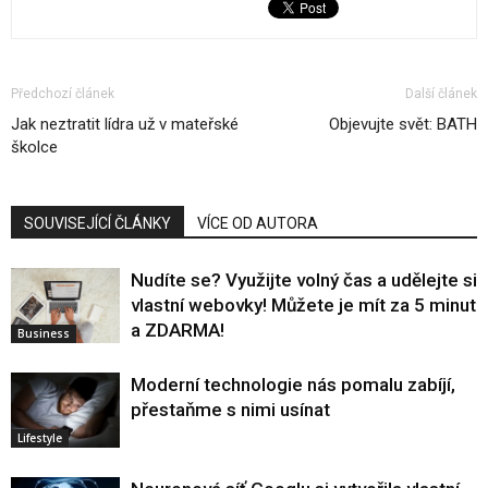
Předchozí článek
Další článek
Jak neztratit lídra už v mateřské
Objevujte svět: BATH
školce
SOUVISEJÍCÍ ČLÁNKY
VÍCE OD AUTORA
Nudíte se? Využijte volný čas a udělejte si
vlastní webovky! Můžete je mít za 5 minut
a ZDARMA!
Business
Moderní technologie nás pomalu zabíjí,
přestaňme s nimi usínat
Lifestyle