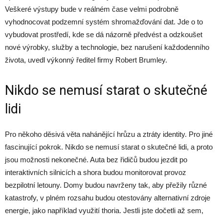
Veškeré výstupy bude v reálném čase velmi podrobně
vyhodnocovat podzemní systém shromažďování dat. Jde o to
vybudovat prostředí, kde se dá názorně předvést a odzkoušet
nové výrobky, služby a technologie, bez narušení každodenního
života, uvedl výkonný ředitel firmy Robert Brumley.
Nikdo se nemusí starat o skutečné
lidi
Pro někoho děsivá věta nahánějící hrůzu a ztráty identity. Pro jiné
fascinující pokrok. Nikdo se nemusí starat o skutečné lidi, a proto
jsou možnosti nekonečné. Auta bez řidičů budou jezdit po
interaktivních silnicích a shora budou monitorovat provoz
bezpilotní letouny. Domy budou navrženy tak, aby přežily různé
katastrofy, v plném rozsahu budou otestovány alternativní zdroje
energie, jako například využití thoria. Jestli jste dočetli až sem,