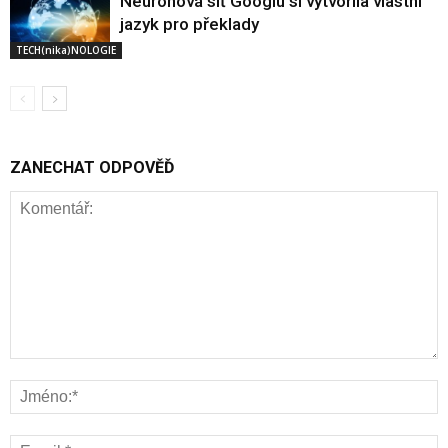
Neuronová síť Googlu si vytvořila vlastní
jazyk pro překlady
TECH(nika)NOLOGIE
ZANECHAT ODPOVĚĎ