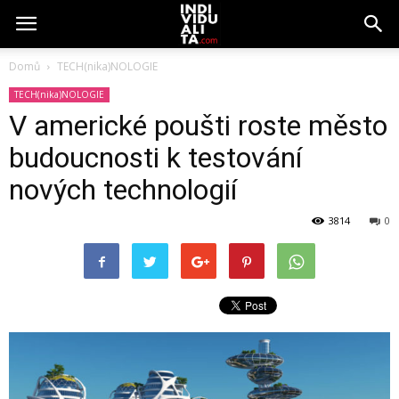
Domů
TECH(nika)NOLOGIE
TECH(nika)NOLOGIE
V americké poušti roste město
budoucnosti k testování
nových technologií
3814
0