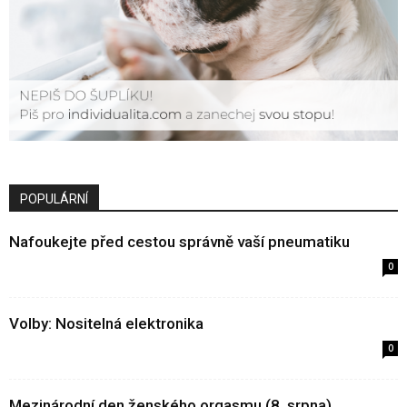
POPULÁRNÍ
Nafoukejte před cestou správně vaší pneumatiku
0
Volby: Nositelná elektronika
0
Mezinárodní den ženského orgasmu (8. srpna)