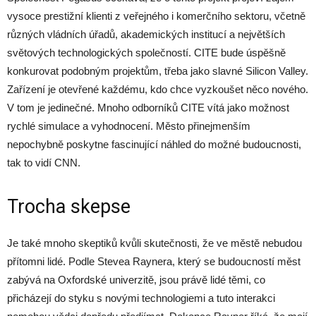
vysoce prestižní klienti z veřejného i komerčního sektoru, včetně
různých vládních úřadů, akademických institucí a největších
světových technologických společností. CITE bude úspěšně
konkurovat podobným projektům, třeba jako slavné Silicon Valley.
Zařízení je otevřené každému, kdo chce vyzkoušet něco nového.
V tom je jedinečné. Mnoho odborníků CITE vítá jako možnost
rychlé simulace a vyhodnocení. Město přinejmenším
nepochybně poskytne fascinující náhled do možné budoucnosti,
tak to vidí CNN.
Trocha skepse
Je také mnoho skeptiků kvůli skutečnosti, že ve městě nebudou
přítomni lidé. Podle Stevea Raynera, který se budoucností měst
zabývá na Oxfordské univerzitě, jsou právě lidé těmi, co
přicházejí do styku s novými technologiemi a tuto interakci