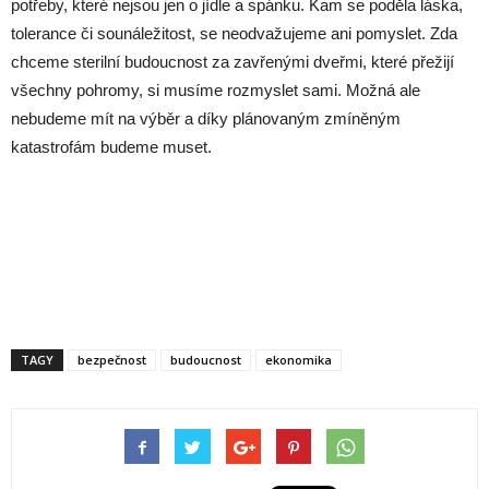
potřeby, které nejsou jen o jídle a spánku. Kam se poděla láska,
tolerance či sounáležitost, se neodvažujeme ani pomyslet. Zda
chceme sterilní budoucnost za zavřenými dveřmi, které přežijí
všechny pohromy, si musíme rozmyslet sami. Možná ale
nebudeme mít na výběr a díky plánovaným zmíněným
katastrofám budeme muset.
TAGY
bezpečnost
budoucnost
ekonomika