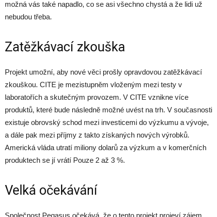
možná vás také napadlo, co se asi všechno chystá a že lidi už
nebudou třeba.
Zatěžkávací zkouška
Projekt umožní, aby nové věci prošly opravdovou zatěžkávací
zkouškou. CITE je mezistupněm vloženým mezi testy v
laboratořích a skutečným provozem. V CITE vznikne více
produktů, které bude následně možné uvést na trh. V současnosti
existuje obrovský schod mezi investicemi do výzkumu a vývoje,
a dále pak mezi příjmy z takto získaných nových výrobků.
Americká vláda utratí miliony dolarů za výzkum a v komerčních
produktech se jí vrátí Pouze 2 až 3 %.
Velká očekávání
Společnost Pegasus očekává, že o tento projekt projeví zájem