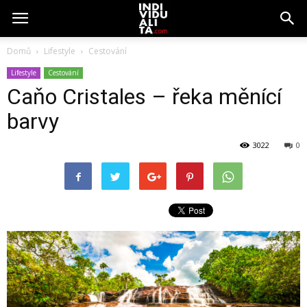
Domů
Lifestyle
Cestování
Lifestyle
Cestování
Caňo Cristales – řeka měnící
barvy
3022
0