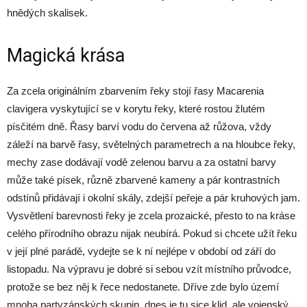
hnědých skalisek.
Magická krása
Za zcela originálním zbarvením řeky stojí řasy Macarenia
clavigera vyskytující se v korytu řeky, které rostou žlutém
písčitém dně. Řasy barví vodu do červena až růžova, vždy
záleží na barvě řasy, světelných parametrech a na hloubce řeky,
mechy zase dodávají vodě zelenou barvu a za ostatní barvy
může také písek, různě zbarvené kameny a pár kontrastních
odstínů přidávají i okolní skály, zdejší peřeje a pár kruhových jam.
Vysvětlení barevnosti řeky je zcela prozaické, přesto to na kráse
celého přírodního obrazu nijak neubírá. Pokud si chcete užít řeku
v její plné parádě, vydejte se k ní nejlépe v období od září do
listopadu. Na výpravu je dobré si sebou vzít místního průvodce,
protože se bez něj k řece nedostanete. Dříve zde bylo území
mnoha partyzánských skupin, dnes je tu sice klid, ale vojenský