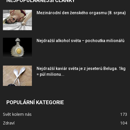
NEJPOPULÁRNĚJŠÍ ČLÁNKY
Mezinárodní den ženského orgasmu (8. srpna)
Nejdražší alkohol světa – pochoutka milionářů
Nejdražší kaviár světa je z jeseterů Beluga. 1kg
= půl milionu...
POPULÁRNÍ KATEGORIE
Svět kolem nás
173
Zdraví
104