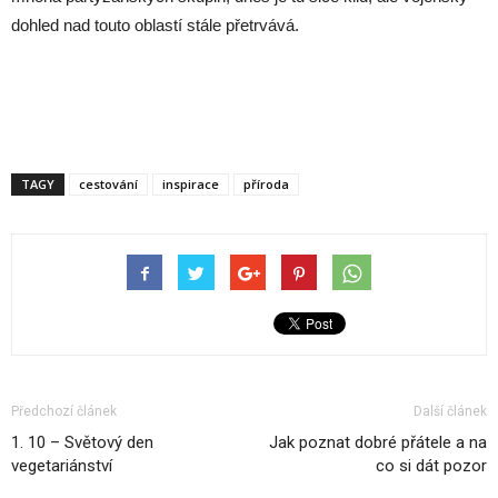
dohled nad touto oblastí stále přetrvává.
TAGY
cestování
inspirace
příroda
Předchozí článek
Další článek
1. 10 – Světový den
Jak poznat dobré přátele a na
vegetariánství
co si dát pozor