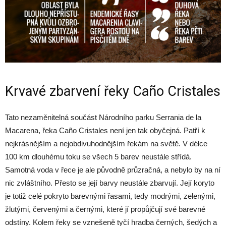
Krvavé zbarvení řeky Caño Cristales
Tato nezaměnitelná součást Národního parku Serrania de la
Macarena, řeka Caño Cristales není jen tak obyčejná. Patří k
nejkrásnějším a nejobdivuhodnějším řekám na světě. V délce
100 km dlouhému toku se všech 5 barev neustále střídá.
Samotná voda v řece je ale původně průzračná, a nebylo by na ní
nic zvláštního. Přesto se její barvy neustále zbarvují. Její koryto
je totiž celé pokryto barevnými řasami, tedy modrými, zelenými,
žlutými, červenými a černými, které jí propůjčují své barevné
odstíny. Kolem řeky se vznešeně tyčí hradba černých, šedých a