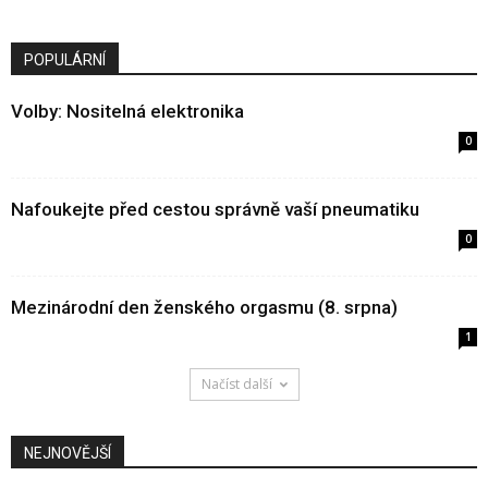
POPULÁRNÍ
Volby: Nositelná elektronika
0
Nafoukejte před cestou správně vaší pneumatiku
0
Mezinárodní den ženského orgasmu (8. srpna)
1
Načíst další
NEJNOVĚJŠÍ