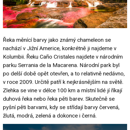
Řeka měnící barvy jako známý chameleon se
nachází v Jižní Americe, konkrétně ji najdeme v
Kolumbii. Řeku Caño Cristales najdete v národním
parku Serrania de la Macarena. Národní park byl
po delší době opět otevřen, a to relativně nedávno,
v roce 2009. Určitě patří k nejkrásnějším na světě.
Zlehka se vine v délce 100 km a místní lidé jí říkají
duhová řeka nebo řeka pěti barev. Skutečně se
pyšní pěti barvami, kdy se střídají barvy červená,
žlutá, modrá, zelená a dokonce i černá.