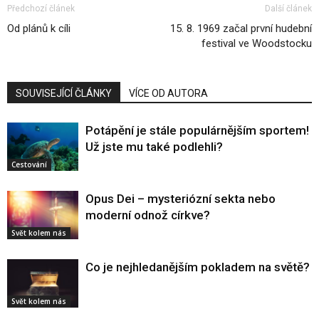
Předchozí článek
Další článek
Od plánů k cíli
15. 8. 1969 začal první hudební
festival ve Woodstocku
SOUVISEJÍCÍ ČLÁNKY
VÍCE OD AUTORA
Potápění je stále populárnějším sportem!
Už jste mu také podlehli?
Cestování
Opus Dei – mysteriózní sekta nebo
moderní odnož církve?
Svět kolem nás
Co je nejhledanějším pokladem na světě?
Svět kolem nás