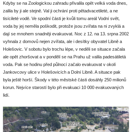
Kdyby se na Zoologickou zahradu přivalila opět velká voda dnes,
zalila by ji ale stejně. Val ji ochrání proti pětadvacetileté, a ne
tisícileté vodě. Ve spodní části je kvůli tomu areál Vodní svět,
voda by jej neměla poškodit, protože jsou zvířata na ni zvyklá a
dají se mnohem snadněji evakuovat. Noc z 12. na 13. srpna 2002
vyhnala z domovů nejen zvířata, ale i desítky obyvatel Libně a
Holešovic. V sobotu bylo trochu lépe, v neděli se situace začala
ale opět zhoršovat a v pondělí se na Prahu už valila padesátiletá
voda. Pak se hodinu před půlnocí začalo evakuovat v okolí
Jankovcovy ulice v Holešovicích a Dolní Libně. A situace pak
byla ještě horší. Škody v této městské části dosáhly 250 milionů
korun. Nejvíce starostí bylo při evakuaci 10 000 evakuovaných
lidí.