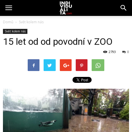
Domů
Svět kolem nás
Svět kolem nás
15 let od od povodní v ZOO
2793
0