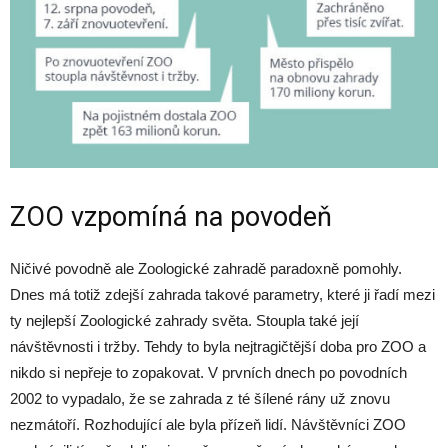
ZOO vzpomíná na povodeň
Ničivé povodně ale Zoologické zahradě paradoxně pomohly.
Dnes má totiž zdejší zahrada takové parametry, které ji řadí mezi
ty nejlepší Zoologické zahrady světa. Stoupla také její
návštěvnosti i tržby. Tehdy to byla nejtragičtější doba pro ZOO a
nikdo si nepřeje to zopakovat. V prvních dnech po povodních
2002 to vypadalo, že se zahrada z té šílené rány už znovu
nezmátoří. Rozhodující ale byla přízeň lidí. Návštěvníci ZOO