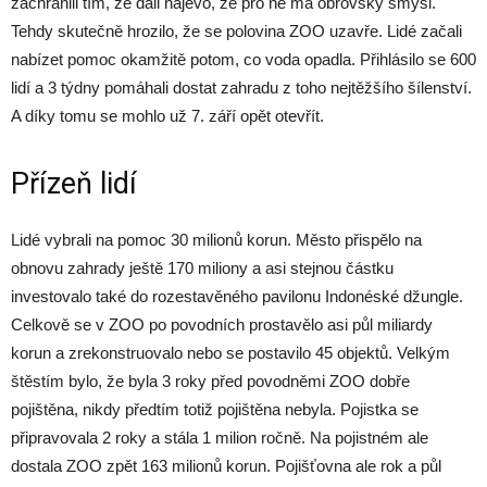
zachránili tím, že dali najevo, že pro ně má obrovský smysl.
Tehdy skutečně hrozilo, že se polovina ZOO uzavře. Lidé začali
nabízet pomoc okamžitě potom, co voda opadla. Přihlásilo se 600
lidí a 3 týdny pomáhali dostat zahradu z toho nejtěžšího šílenství.
A díky tomu se mohlo už 7. září opět otevřít.
Přízeň lidí
Lidé vybrali na pomoc 30 milionů korun. Město přispělo na
obnovu zahrady ještě 170 miliony a asi stejnou částku
investovalo také do rozestavěného pavilonu Indonéské džungle.
Celkově se v ZOO po povodních prostavělo asi půl miliardy
korun a zrekonstruovalo nebo se postavilo 45 objektů. Velkým
štěstím bylo, že byla 3 roky před povodněmi ZOO dobře
pojištěna, nikdy předtím totiž pojištěna nebyla. Pojistka se
připravovala 2 roky a stála 1 milion ročně. Na pojistném ale
dostala ZOO zpět 163 milionů korun. Pojišťovna ale rok a půl