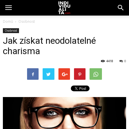
Domů
Osobnost
Osobnost
Jak získat neodolatelné
charisma
4418
0