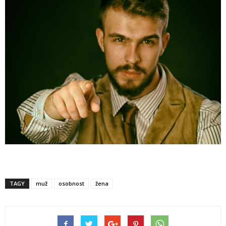
TAGY
muž
osobnost
žena