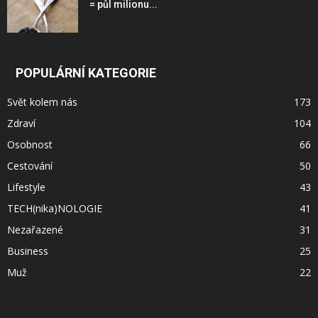
= půl milionu...
POPULÁRNÍ KATEGORIE
Svět kolem nás
173
Zdraví
104
Osobnost
66
Cestování
50
Lifestyle
43
TECH(nika)NOLOGIE
41
Nezařazené
31
Business
25
Muž
22