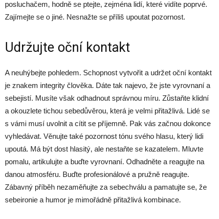
posluchačem, hodně se ptejte, zejména lidí, které vidíte poprvé.
Zajímejte se o jiné. Nesnažte se příliš upoutat pozornost.
Udržujte oční kontakt
A neuhýbejte pohledem. Schopnost vytvořit a udržet oční kontakt
je znakem integrity člověka. Dáte tak najevo, že jste vyrovnaní a
sebejistí. Musíte však odhadnout správnou míru. Zůstaňte klidní
a okouzlete tichou sebedůvěrou, která je velmi přitažlivá. Lidé se
s vámi musí uvolnit a cítit se příjemně. Pak vás začnou dokonce
vyhledávat. Věnujte také pozornost tónu svého hlasu, který lidi
upoutá. Má být dost hlasitý, ale nestaňte se kazatelem. Mluvte
pomalu, artikulujte a buďte vyrovnaní. Odhadněte a reagujte na
danou atmosféru. Buďte profesionálové a pružně reagujte.
Zábavný příběh nezaměňujte za sebechválu a pamatujte se, že
sebeironie a humor je mimořádně přitažlivá kombinace.