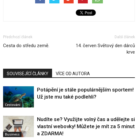
Předchozí článek
Další článek
Cesta do středu země.
14. červen Světový den dárců
krve
SOUVISEJÍCÍ ČLÁNKY
VÍCE OD AUTORA
Potápění je stále populárnějším sportem!
Už jste mu také podlehli?
Cestování
Nudíte se? Využijte volný čas a udělejte si
vlastní webovky! Můžete je mít za 5 minut
a ZDARMA!
Business