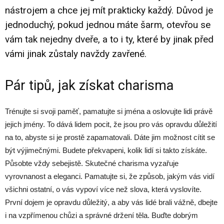
nástrojem a chce jej mít prakticky každý. Důvod je
jednoduchý, pokud jednou máte šarm, otevřou se
vám tak nejedny dveře, a to i ty, které by jinak před
vámi jinak zůstaly navždy zavřené.
Pár tipů, jak získat charisma
Trénujte si svoji paměť, pamatujte si jména a oslovujte lidi právě
jejich jmény. To dává lidem pocit, že jsou pro vás opravdu důležití
na to, abyste si je prostě zapamatovali. Dáte jim možnost cítit se
být výjimečnými. Budete překvapeni, kolik lidí si takto získáte.
Působte vždy sebejistě. Skutečné charisma vyzařuje
vyrovnanost a eleganci. Pamatujte si, že způsob, jakým vás vidí
všichni ostatní, o vás vypoví více než slova, která vyslovíte.
První dojem je opravdu důležitý, a aby vás lidé brali vážně, dbejte
i na vzpřímenou chůzi a správné držení těla. Buďte dobrým