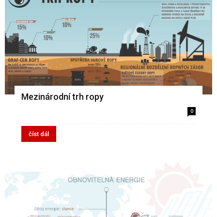
Mezinárodní trh ropy
0
číst dál