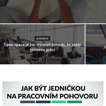
BUSINESS
Open space je zlo: Výzkum potvrdil, že zabíjí
J
týmovou práci