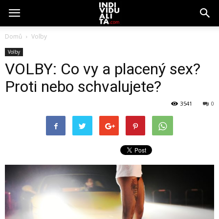
Domů
Volby
Volby
VOLBY: Co vy a placený sex?
Proti nebo schvalujete?
3541
0