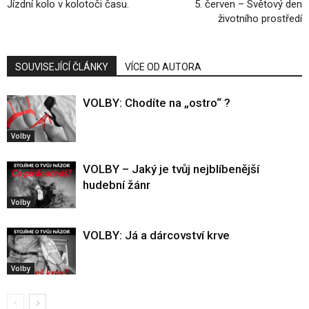
Jízdní kolo v kolotoči času.
5. červen – Světový den
životního prostředí
SOUVISEJÍCÍ ČLÁNKY
VÍCE OD AUTORA
VOLBY: Chodíte na „ostro“ ?
Volby
VOLBY – Jaký je tvůj nejblíbenější
hudební žánr
Volby
VOLBY: Já a dárcovství krve
Volby