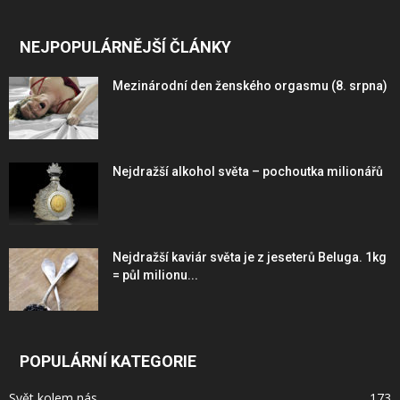
NEJPOPULÁRNĚJŠÍ ČLÁNKY
Mezinárodní den ženského orgasmu (8. srpna)
Nejdražší alkohol světa – pochoutka milionářů
Nejdražší kaviár světa je z jeseterů Beluga. 1kg
= půl milionu...
POPULÁRNÍ KATEGORIE
Svět kolem nás
173