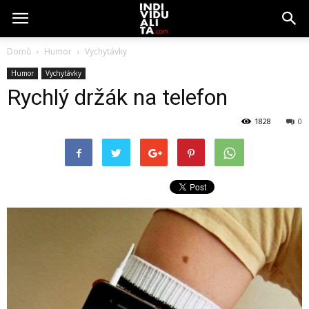
Domů
Humor
Vychytávky
Humor
Vychytávky
Rychlý držák na telefon
1828
0