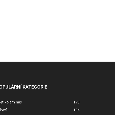
OPULÁRNÍ KATEGORIE
vět kolem nás
173
raví
104