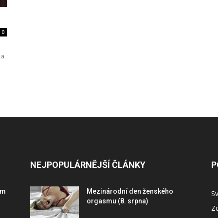
0
i
 a
NEJPOPULÁRNĚJŠÍ ČLÁNKY
P
ím
Mezinárodní den ženského
S
orgasmu (8. srpna)
Zd