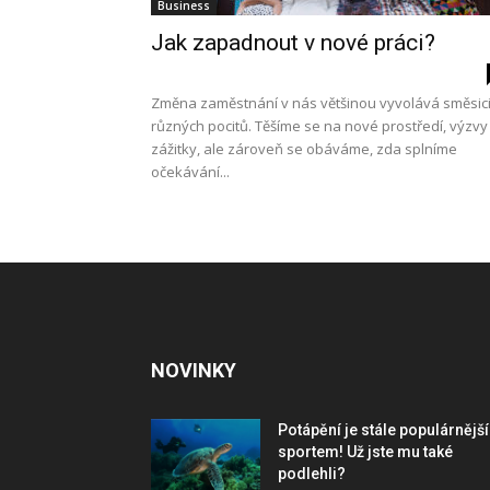
Business
Jak zapadnout v nové práci?
Změna zaměstnání v nás většinou vyvolává směsic
různých pocitů. Těšíme se na nové prostředí, výzvy
zážitky, ale zároveň se obáváme, zda splníme
očekávání...
NOVINKY
Potápění je stále populárnějš
sportem! Už jste mu také
podlehli?