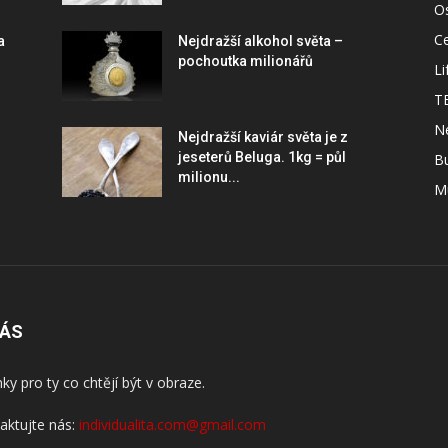
O
C
a
Nejdražší alkohol světa –
pochoutka milionářů
Li
T
N
Nejdražší kaviár světa je z
jeseterů Beluga. 1kg = půl
B
milionu...
M
NÁS
nky pro ty co chtějí být v obraze.
aktujte nás:
individualita.com@gmail.com