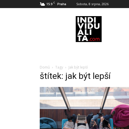
C
15.9
Sobota, 8 srpna, 2026
Praha
INDIVIDUALITA
Domů
Tagy
Jak být lepší
štítek: jak být lepší