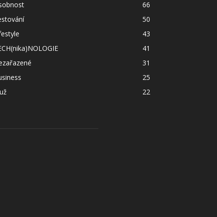
sobnost
66
estování
50
festyle
43
ECH(nika)NOLOGIE
41
ezařazené
31
usiness
25
už
22