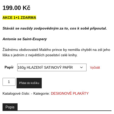
199.00
Kč
AKCE 1+1 ZDARMA
Stáváš se navždy zodpovědným za to, cos k sobě připoutal.
Antonie se Saint-Exupery
Žádnému obdivovateli Malého prince by neměla chybět na zdi jeho
liška s jedním z největších poselství celé knihy.
Papír
Vyčistit
PRINCOVA
Přidat do košíku
LIŠKA
množství
Katalogové číslo:
-
Kategorie:
DESIGNOVÉ PLAKÁTY
Popis