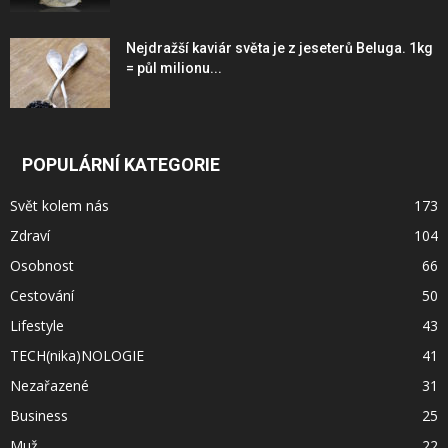
Nejdražší kaviár světa je z jeseterů Beluga. 1kg
= půl milionu...
POPULÁRNÍ KATEGORIE
Svět kolem nás
173
Zdraví
104
Osobnost
66
Cestování
50
Lifestyle
43
TECH(nika)NOLOGIE
41
Nezařazené
31
Business
25
Muž
22