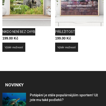
may
may
be
be
chosen
chosen
on
on
the
the
product
product
NIKDO NENÍ BEZ CHYB
PŘÍLEŽITOST
page
page
199.00
Kč
199.00
Kč
This
This
Výběr možností
Výběr možností
product
product
has
has
multiple
multiple
variants.
variants.
The
The
options
options
NOVINKY
may
may
be
be
Potápění je stále populárnějším sportem! Už
chosen
chosen
jste mu také podlehli?
on
on