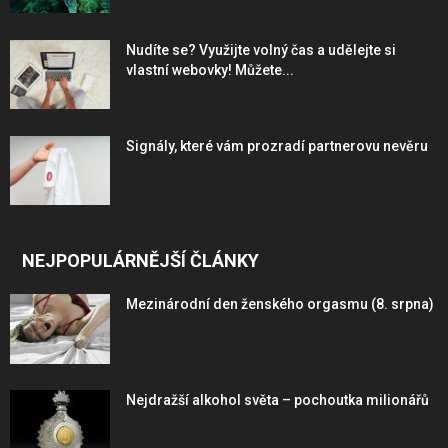
the
the
product
product
Nudíte se? Využijte volný čas a udělejte si
page
page
vlastní webovky! Můžete...
Signály, které vám prozradí partnerovu nevěru
NEJPOPULÁRNĚJŠÍ ČLÁNKY
Mezinárodní den ženského orgasmu (8. srpna)
Nejdražší alkohol světa – pochoutka milionářů